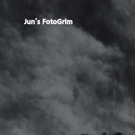
Jun's FotoGrim