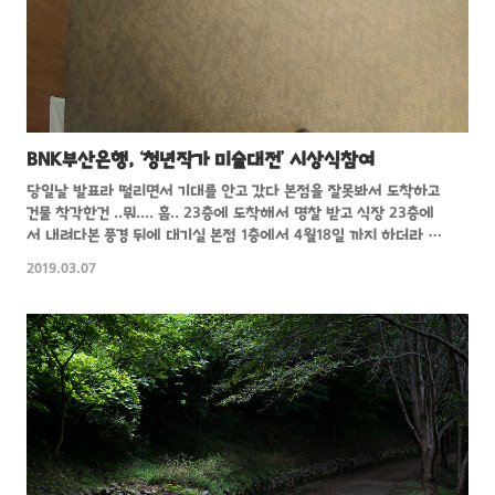
BNK부산은행, ‘청년작가 미술대전’ 시상식참여
당일날 발표라 떨리면서 기대를 안고 갔다 본점을 잘못봐서 도착하고
건물 착각한건 ..뭐.... 흠.. 23층에 도착해서 명찰 받고 식장 23층에
서 내려다본 풍경 뒤에 대기실 본점 1층에서 4월18일 까지 하더라 맨
뒷줄 오른쪽에서 두번째 노란무늬 셔츠 일단 결과는 입상 놀라운 것은
2019.03.07
이번에 대상이 사진이었다는거? 다음번에도 한번 더 다른 작품으로 참
여를 해봐야겠다.