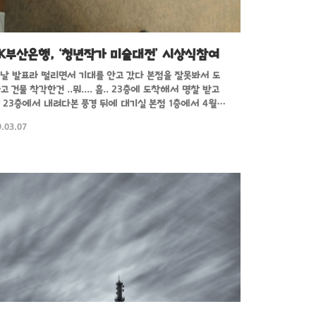
NK부산은행, ‘청년작가 미술대전’ 시상식참여
날 발표라 떨리면서 기대를 안고 갔다 본점을 잘못봐서 도
고 건물 착각한건 ..뭐.... 흠.. 23층에 도착해서 명찰 받고
 23층에서 내려다본 풍경 뒤에 대기실 본점 1층에서 4월18
까지 하더라 맨 뒷줄 오른쪽에서 두번째 노란무늬 셔츠 일단
.03.07
는 입상 놀라운 것은 이번에 대상이 사진이었다는거? 다음
도 한번 더 다른 작품으로 참여를 해봐야겠다.