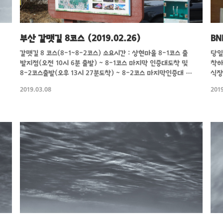
부산 갈맷길 8코스 (2019.02.26)
B
갈맷길 8 코스(8-1~8-2코스) 소요시간 : 상현마을 8-1코스 출
당일
발지점(오전 10시 6분 출발) ~ 8-1코스 마지막 인증대도착 및
착하
8-2코스출발(오후 13시 27분도착) ~ 8-2코스 마지막인증대 도
식장
착 (오후15시 26분도착) 날씨도 날씨인지라 상당히 목이 아팠
일 
2019.03.08
2019
던 길이었습니다.그래도 산을 오르내리는건 중간에 한번밖에 없
결과
어서 그렇게 힘들지는 않았던 것 같지만그래도 갈맷길 8-1코스
번에
와 8-2코스를 한번에 가는 것이라 보통으론 힘들지 않을까 생각
됩니다. 상현마을로 들어올때 잘보고 들어와야 하며 마을버스가
구포역에서 출발하는것을 타는게 좋습니다.카카오맵으로 검색해
서 보면 들어오는 길이 검색됩니다. 참고 바랍니다. 부엉산 오르
는 곳 정상에서 내려오는 것을 안찍었는데 중간에 시그널이 많이
붙어있는지점이 있습..