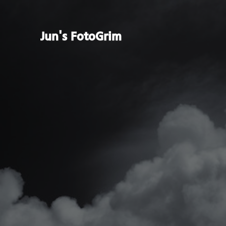
Jun's FotoGrim