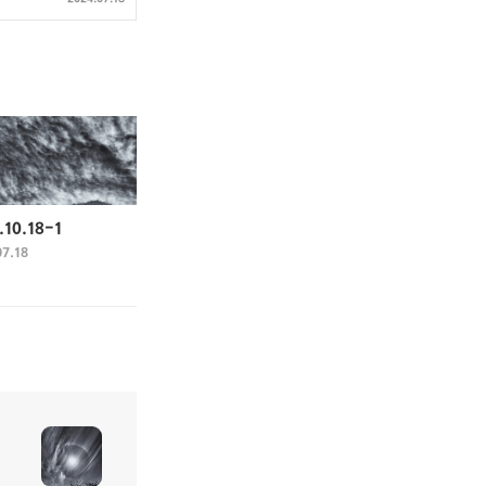
.10.18-1
07.18