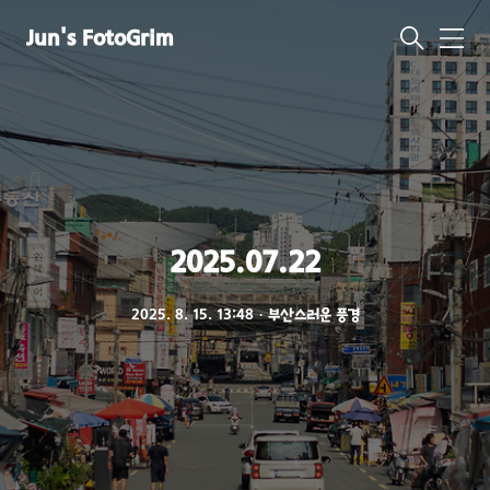
Jun's FotoGrim
메
뉴
2025.07.22
2025. 8. 15. 13:48
ㆍ
부산스러운 풍경