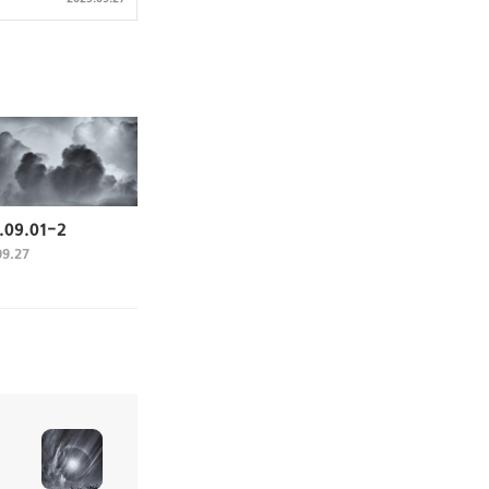
.09.01-2
09.27