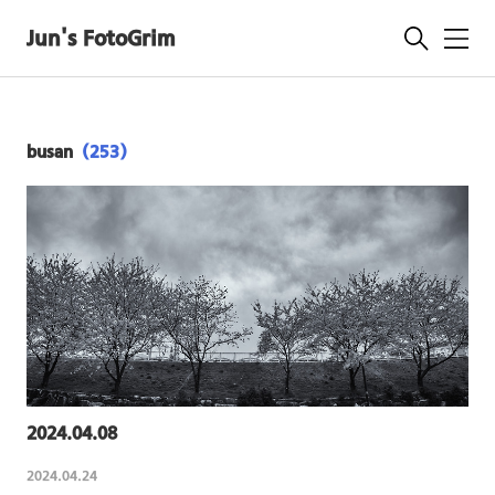
Jun's FotoGrim
메
뉴
busan
(253)
2024.04.08
2024.04.24